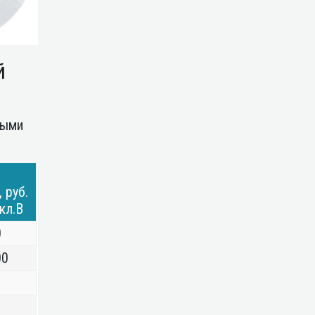
й
ными
, руб.
 кл.В
0
00