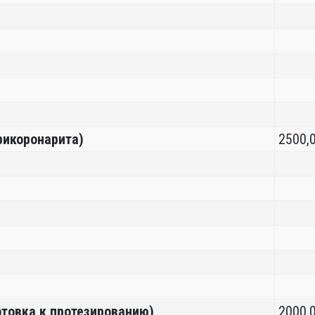
рикоронарита)
2500,
отовка к протезированию)
2000,