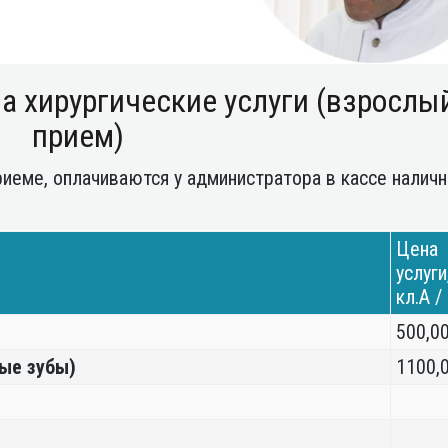
а хирургические услуги (взрослы
прием)
риеме, оплачиваются у администратора в кассе налич
Цена
услуги
кл.А /
500,0
ные зубы)
1100,