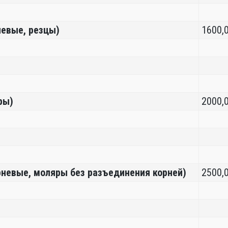
невые, резцы)
1600,
яры)
2000,
орневые, моляры без разъединения корней)
2500,